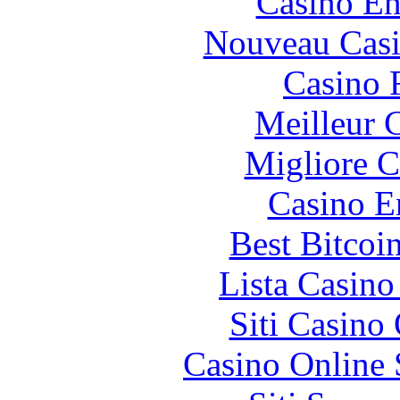
Casino En
Nouveau Casi
Casino 
Meilleur 
Migliore 
Casino E
Best Bitcoi
Lista Casin
Siti Casino
Casino Online