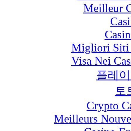
Meilleur 
Casi
Casin
Migliori Sit
Visa Nei Cas
플레이
토
Crypto C
Meilleurs Nouve