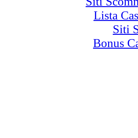
Siti Scom
Lista Ca
Siti
Bonus Ca