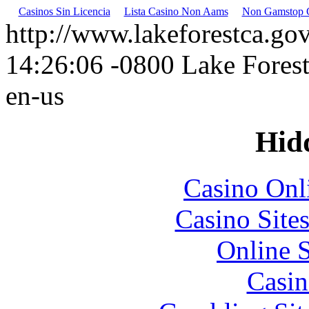
Casinos Sin Licencia
Lista Casino Non Aams
Non Gamstop 
http://www.lakeforestca.go
14:26:06 -0800
Lake Forest
en-us
Hid
Casino Onl
Casino Site
Online 
Casin