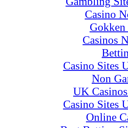
Gambling Sit
Casino N
Gokken 
Casinos 
Betti
Casino Sites
Non Ga
UK Casinos
Casino Sites
Online C